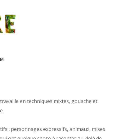
AM
Je travaille en techniques mixtes, gouache et
e.
atifs : personnages expressifs, animaux, mises
 qui ont quelque chose à raconter au-delà de