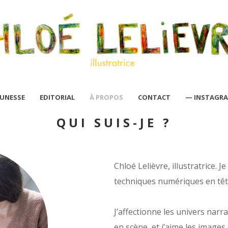
EUNESSE
EDITORIAL
À PROPOS
CONTACT
— INSTAGR
QUI SUIS-JE ?
Chloé Lelièvre, illustratrice. 
techniques numériques en têt
J’affectionne les univers narr
en scène, et j’aime les images