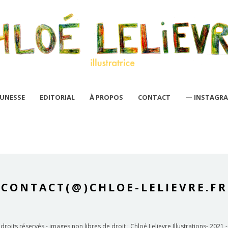
EUNESSE
EDITORIAL
À PROPOS
CONTACT
— INSTAGR
CONTACT(@)CHLOE-LELIEVRE.FR
droits réservés - images non libres de droit : Chloé Lelievre Illustrations- 2021 