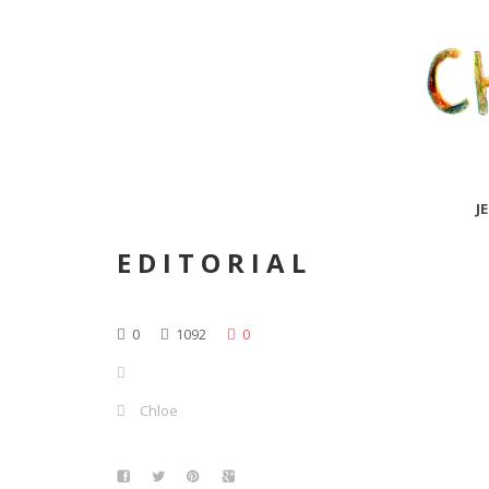
J
EDITORIAL
0
1092
0
Chloe